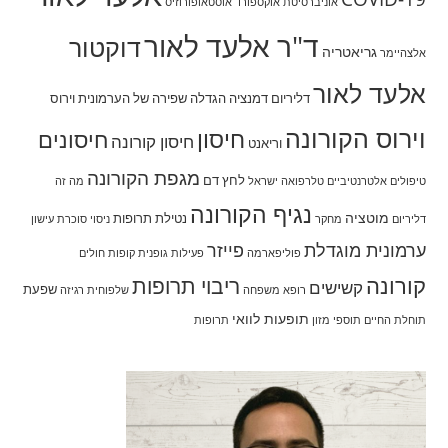
אוניברסיטת אוקספורד
אוסטאופורוזיס
ד"ר אלעד לאור
דוקטור
גריאטריה
אלצהיימר
אלעד לאור
דליריום
דמנציה
הגדלה שפירה של הערמונית
וירוס
וירוס הקורונה
חיסון
חיסונים
חיסון קורונה
וריאנט
מגפת הקורונה
לחץ דם
טיפולים אלטרנטיביים
טלרפואה
ישראל
מה זה
נגיף הקורונה
מוטציה
נטילת תרופות
דליריום
מחקר
ניסוי
סוכרת
עישון
ערמונית מוגדלת
פייזר
פוליפארמה
פעילות גופנית
קופות חולים
קורונה
ריבוי תרופות
קשישים
שפעת
רופא משפחה
שלפוחית רגיזה
תופעות לוואי
תוחלת החיים
תוספי מזון
תרופות