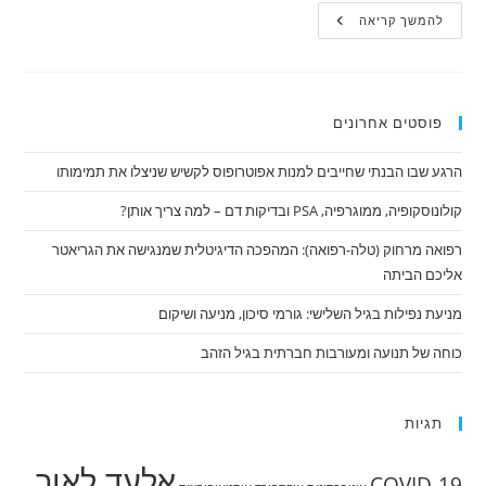
ד"ר
להמשך קריאה
אלעד
לאור
מסביר
כיצד
ניתן
לטפל
פוסטים אחרונים
בכאב
אורטופדי
ללא
ניתוח
הרגע שבו הבנתי שחייבים למנות אפוטרופוס לקשיש שניצלו את תמימותו
קולונוסקופיה, ממוגרפיה, PSA ובדיקות דם – למה צריך אותן?
רפואה מרחוק (טלה-רפואה): המהפכה הדיגיטלית שמנגישה את הגריאטר
אליכם הביתה
מניעת נפילות בגיל השלישי: גורמי סיכון, מניעה ושיקום
כוחה של תנועה ומעורבות חברתית בגיל הזהב
תגיות
אלעד לאור
COVID-19