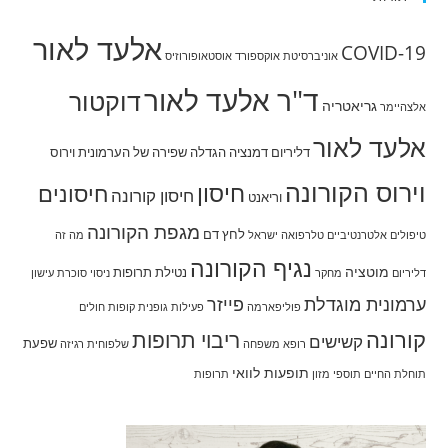
אלעד לאור
COVID-19
אוניברסיטת אוקספורד
אוסטאופורוזיס
ד"ר אלעד לאור
דוקטור
גריאטריה
אלצהיימר
אלעד לאור
דליריום
דמנציה
הגדלה שפירה של הערמונית
וירוס
וירוס הקורונה
חיסון
חיסונים
חיסון קורונה
וריאנט
מגפת הקורונה
לחץ דם
טיפולים אלטרנטיביים
טלרפואה
ישראל
מה זה
נגיף הקורונה
מוטציה
נטילת תרופות
דליריום
מחקר
ניסוי
סוכרת
עישון
ערמונית מוגדלת
פייזר
פוליפארמה
פעילות גופנית
קופות חולים
קורונה
ריבוי תרופות
קשישים
שפעת
רופא משפחה
שלפוחית רגיזה
תופעות לוואי
תוחלת החיים
תוספי מזון
תרופות