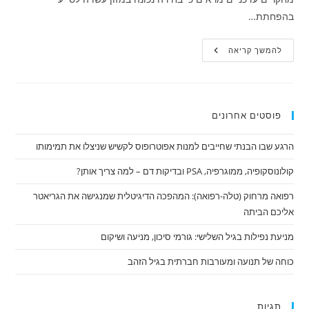
בהפחתת…
השפעת
להמשך קריאה
התזונה
על
בריאות
הערמונית:
מה
המדע
פוסטים אחרונים
אומר?
הרגע שבו הבנתי שחייבים למנות אפוטרופוס לקשיש שניצלו את תמימותו
קולונוסקופיה, ממוגרפיה, PSA ובדיקות דם – למה צריך אותן?
רפואה מרחוק (טלה-רפואה): המהפכה הדיגיטלית שמנגישה את הגריאטר
אליכם הביתה
מניעת נפילות בגיל השלישי: גורמי סיכון, מניעה ושיקום
כוחה של תנועה ומעורבות חברתית בגיל הזהב
תגיות