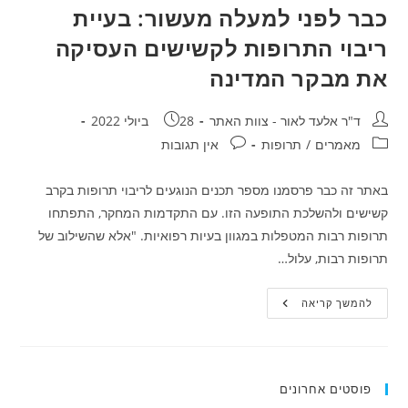
כבר לפני למעלה מעשור: בעיית
ריבוי התרופות לקשישים העסיקה
את מבקר המדינה
מחבר:
פורסם:
ד"ר אלעד לאור - צוות האתר
28 ביולי 2022
קטגוריה:
תגובות:
מאמרים
/
תרופות
אין תגובות
באתר זה כבר פרסמנו מספר תכנים הנוגעים לריבוי תרופות בקרב
קשישים ולהשלכת התופעה הזו. עם התקדמות המחקר, התפתחו
תרופות רבות המטפלות במגוון בעיות רפואיות. "אלא שהשילוב של
תרופות רבות, עלול…
כבר
להמשך קריאה
לפני
למעלה
מעשור:
בעיית
ריבוי
התרופות
פוסטים אחרונים
לקשישים
העסיקה