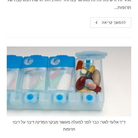
תרופות…
האחריות
להמשך קריאה
של
ילדים
מבוגרים
בניהול
התרופות
של
הוריהם
הקשישים
ד"ר אלעד לאור: כבר לפני למעלה מעשור מבקר המדינה דיבר על ריבוי
תרופות