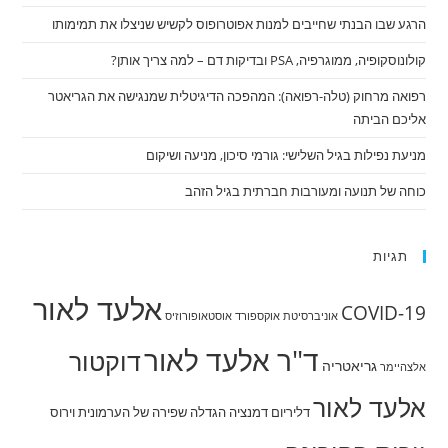
את
מבקר
הרגע שבו הבנתי שחייבים למנות אפוטרופוס לקשיש שניצלו את תמימותו
המדינה
קולונוסקופיה, ממוגרפיה, PSA ובדיקות דם – למה צריך אותן?
רפואה מרחוק (טלה-רפואה): המהפכה הדיגיטלית שמנגישה את הגריאטר
אליכם הביתה
מניעת נפילות בגיל השלישי: גורמי סיכון, מניעה ושיקום
כוחה של תנועה ומעורבות חברתית בגיל הזהב
תגיות
אלעד לאור
COVID-19
אוניברסיטת אוקספורד
אוסטאופורוזיס
ד"ר אלעד לאור
דוקטור
גריאטריה
אלצהיימר
אלעד לאור
דליריום
דמנציה
הגדלה שפירה של הערמונית
וירוס