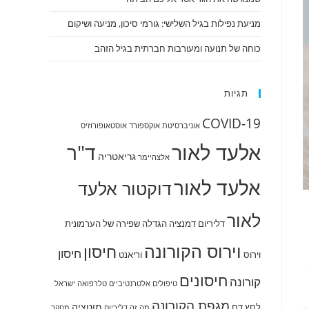
מניעת נפילות בגיל השלישי: גורמי סיכון, מניעה ושיקום
כוחה של תנועה ומעורבות חברתית בגיל הזהב
תגיות
COVID-19
אוניברסיטת אוקספורד
אוסטאופורוזיס
אלעד לאור
ד"ר
גריאטריה
אלצהיימר
אלעד לאור
דוקטור אלעד
לאור
דליריום
דמנציה
הגדלה שפירה של הערמונית
וירוס הקורונה
חיסון
חיסון
וירוס
וריאנט
חיסונים
קורונה
טיפולים אלטרנטיביים
טלרפואה
ישראל
מגפת הקורונה
מוטציה
לחץ דם
מה זה דליריום
מחקר