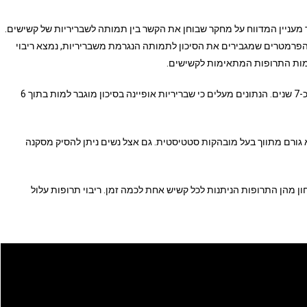
Preventi פרסם לאחרונה מאמר מעניין המדווח על מחקר שבוחן את הקשר בין תמותה לשבריריות של קשישים.
 הפרמטרים שמגבירים את הסיכון לתמותה הנגרמת משבריריות, נמצא ריבוי
רשמות התרופות המתאימות לקשישים.
במחקר נבחנו כ-1500 קשישים בני 65 ביותר והוא התפרס על פני כ-7 שנים. הנתונים מעלים כי שבריריות אופיינה בסיכון מוגבר למות בתוך 6
וא גורם מתווך בעל מובהקות סטטיסטית. גם אצל נשים ניתן להסיק מסקנה
ן מהן התרופות הניתנות לכל קשיש אחת לכמה זמן. ריבוי תרופות עלול