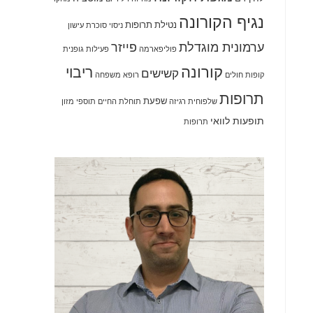
נגיף הקורונה
נטילת תרופות
ניסוי
סוכרת
עישון
ערמונית מוגדלת
פייזר
פוליפארמה
פעילות גופנית
קורונה
ריבוי
קשישים
קופות חולים
רופא משפחה
תרופות
שפעת
שלפוחית רגיזה
תוחלת החיים
תוספי מזון
תופעות לוואי
תרופות