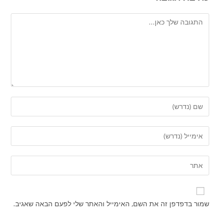
להגיב
הזן
את
השם
הזן
שלך
את
או
כתובת
הזן
שם
דואר
את
משתמש
האלקטרוני
כתובת
כדי
שלך
אתר
להגיב
שמור בדפדפן זה את השם, האימייל והאתר שלי לפעם הבאה שאגיב.
כדי
האינטרנט
להגיב