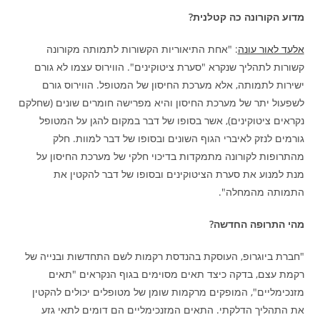
מדוע הקורונה כה קטלנית?
אלעד לאור עונה
: "אחת התיאוריות הקשורות לתמותה מקורונה
קשורות לתהליך שנקרא "סערת ציטוקינים". הווירוס עצמו לא גורם
ישירות לתמותה, אלא מערכת החיסון של המטופל. הווירוס גורם
לשפעול יתר של מערכת החיסון והיא מפרישה חומרים שונים (שחלקם
נקראים ציטוקינים), אשר בסופו של דבר במקום להגן על המטופל
גורמים לנזק לאיברי הגוף השונים ובסופו של דבר למוות. חלק
מהתרופות לקורונה מתמקדות בדיכוי חלקי של מערכת החיסון על
מנת למנוע את סערת הציטוקינים ובסופו של דבר להקטין את
התמותה מהמחלה".
מהי התרופה החדשה?
"חברת ביוגרופ, העוסקת בהנדסת רקמות לשם התחדשות ובנייה של
רקמת עצם, בדקה כיצד תאים מסוימים בגוף הנקראים "תאים
מזנכימליים", המופקים מרקמות שומן של מטופלים יכולים להקטין
את התהליך הדלקתי. התאים המזנכימליים הם דומים לתאי גזע