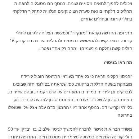
ויכולים להפוך לתאים מסוגים שונים. בנוסף הם מסוגלים להפחית
תהליכים דלקתיים ואת סערת הציטוקינים הנלווית לתהליך הדלקתי
בחולי קורונה ובחולים אחרים.
התרופה החדשה נקראת "מזנקיור" ולמעשה הצליחה לגרום לחולי
קורונה במצב קשה להתאושש דרמטית ולהחלים. עד כה נבדקו רק 16
חולים קשה (חלקם מונשמים) ומהם רק אחד נפטר".
מה ראו בניסוי?
"הניסוי הקליני הראה כי כל אחד מעירויי התרופה הוביל לירידה
מובהקת בשטח הדלקת בריאות, כפי שנראתה בצילומי חזה שבוצעו
לנבדקים וכן לירידה במדדים המעידים על הרס רקמות, ובהם שרירים,
הפחתת סיכון לכשל רב מערכתי, הפחתת סיכון לפגיעה לבבית, נזק
כלייתי וקרישי דם. בנוסף אחוז ריווי החמצן בדם עלה אצל אלו שטופלו
בתרופה.
משרד הבריאות אישר לחברה להמשיך לניסוי שלב 2, בו ייבדקו עד 50
חולי קורונה המצויים במצוקה נשימתית מסכנת חיים. התרופה ניתנת