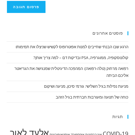
שלך
(אופציונלי)
פוסטים אחרונים
הרגע שבו הבנתי שחייבים למנות אפוטרופוס לקשיש שניצלו את תמימותו
קולונוסקופיה, ממוגרפיה, PSA ובדיקות דם – למה צריך אותן?
רפואה מרחוק (טלה-רפואה): המהפכה הדיגיטלית שמנגישה את הגריאטר
אליכם הביתה
מניעת נפילות בגיל השלישי: גורמי סיכון, מניעה ושיקום
כוחה של תנועה ומעורבות חברתית בגיל הזהב
תגיות
אלעד לאור
COVID-19
אוניברסיטת אוקספורד
אוסטאופורוזיס