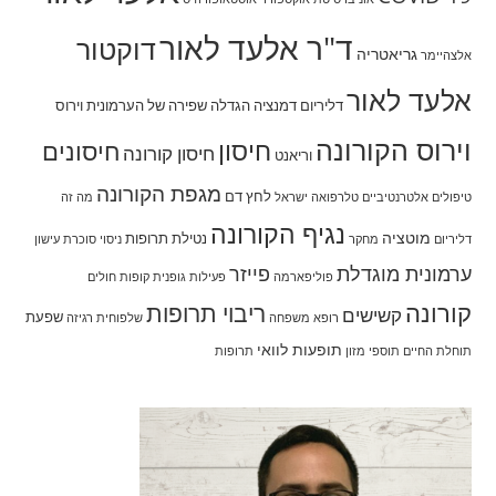
ד"ר אלעד לאור
דוקטור
גריאטריה
אלצהיימר
אלעד לאור
דליריום
דמנציה
הגדלה שפירה של הערמונית
וירוס
וירוס הקורונה
חיסון
חיסונים
חיסון קורונה
וריאנט
מגפת הקורונה
לחץ דם
טיפולים אלטרנטיביים
טלרפואה
ישראל
מה זה
נגיף הקורונה
מוטציה
נטילת תרופות
דליריום
מחקר
ניסוי
סוכרת
עישון
ערמונית מוגדלת
פייזר
פוליפארמה
פעילות גופנית
קופות חולים
קורונה
ריבוי תרופות
קשישים
שפעת
רופא משפחה
שלפוחית רגיזה
תופעות לוואי
תוחלת החיים
תוספי מזון
תרופות