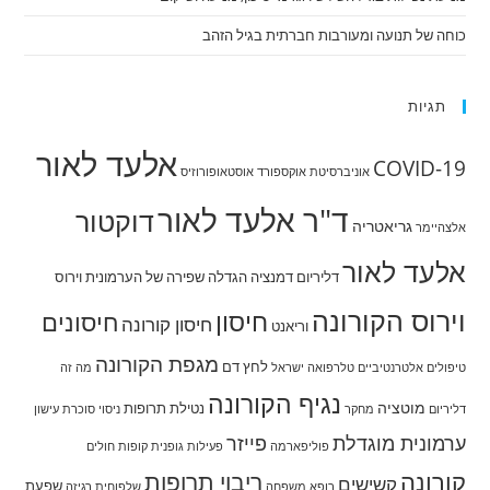
כוחה של תנועה ומעורבות חברתית בגיל הזהב
תגיות
אלעד לאור
COVID-19
אוניברסיטת אוקספורד
אוסטאופורוזיס
ד"ר אלעד לאור
דוקטור
גריאטריה
אלצהיימר
אלעד לאור
דליריום
דמנציה
הגדלה שפירה של הערמונית
וירוס
וירוס הקורונה
חיסון
חיסונים
חיסון קורונה
וריאנט
מגפת הקורונה
לחץ דם
טיפולים אלטרנטיביים
טלרפואה
ישראל
מה זה
נגיף הקורונה
מוטציה
נטילת תרופות
דליריום
מחקר
ניסוי
סוכרת
עישון
ערמונית מוגדלת
פייזר
פוליפארמה
פעילות גופנית
קופות חולים
קורונה
ריבוי תרופות
קשישים
שפעת
רופא משפחה
שלפוחית רגיזה