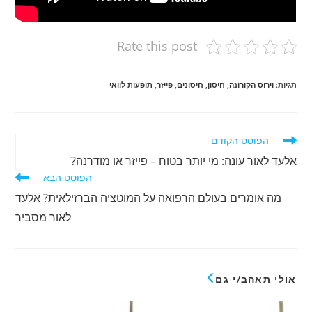
Rate this post
תגיות
:
וירוס הקורונה
,
חיסון
,
חיסונים
,
פייזר
,
תופעות לוואי
לקרוא
הפוסט הקודם
מאמרים
אלעד לאור עונה: מי יותר בטוח – פייזר או מודרנה?
נוספים
הפוסט הבא
מה אומרים בעולם הרפואה על המוטציה הברזילאית? אלעד
לאור מסביר
אולי תאהב/י גם