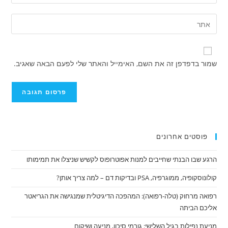
את
או
כתובת
הזן
שם
דואר
את
משתמש
האלקטרוני
כתובת
כדי
שלך
אתר
להגיב
שמור בדפדפן זה את השם, האימייל והאתר שלי לפעם הבאה שאגיב.
כדי
האינטרנט
להגיב
שלך
(אופציונלי)
פוסטים אחרונים
הרגע שבו הבנתי שחייבים למנות אפוטרופוס לקשיש שניצלו את תמימותו
קולונוסקופיה, ממוגרפיה, PSA ובדיקות דם – למה צריך אותן?
רפואה מרחוק (טלה-רפואה): המהפכה הדיגיטלית שמנגישה את הגריאטר
אליכם הביתה
מניעת נפילות בגיל השלישי: גורמי סיכון, מניעה ושיקום