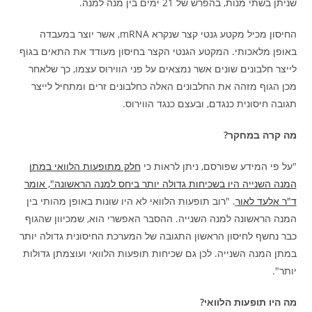
שניתן בשתי מנות, בהפרש של 21 ימים בין מנה למנה.
החיסון מכיל מקטע גנטי קצר שנקרא mRNA, אשר יוצר במעבדה
באופן מלאכותי. המקטע הגנטי הקצר בחיסון מעודד את התאים בגוף
לייצר חלבונים שונים אשר נמצאים על פני הווירוס עצמו, כך שלאחר
מכן הגוף מזהה את החלבונים האלה כחלבונים זרים ומתחיל לייצר
תגובה חיסונית כנגדם, ובעצם כנגד הווירוס.
מה קרה במחקר?
"על פי המידע שפורסם, ניתן לראות כי
חלק מתופעות הלוואי במתן
המנה השנייה היו בשכיחות גדולה יותר ביחס למנה הראשונה", אומר
ד"ר אלעד לאור
. "רוב תופעות הלוואי לא היו שונות באופן מהותי בין
המנה הראשונה למנה השנייה. ההסבר האפשרי הוא, שמכיוון שהגוף
כבר נחשף לחיסון הראשון התגובה של המערכת החיסונית גדולה יותר
במתן המנה השנייה. לכן גם שכיחות תופעות הלוואי ועוצמתן גדולות
יותר".
מה היו תופעות הלוואי?